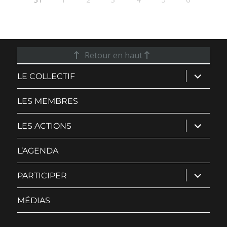
Retour en haut
ouvrir
LE COLLECTIF
le
sous-
menu
LES MEMBRES
ouvrir
LES ACTIONS
le
sous-
menu
L’AGENDA
ouvrir
PARTICIPER
le
sous-
menu
MÉDIAS