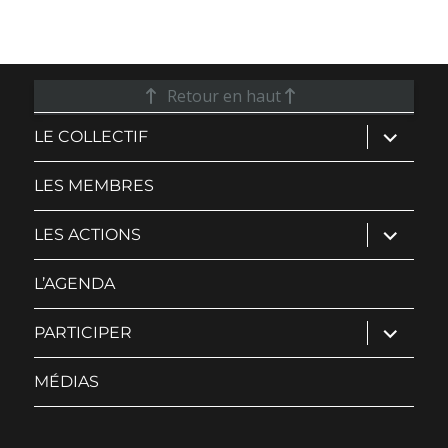
Retour en haut
ouvrir
LE COLLECTIF
le
sous-
menu
LES MEMBRES
ouvrir
LES ACTIONS
le
sous-
menu
L’AGENDA
ouvrir
PARTICIPER
le
sous-
menu
MÉDIAS