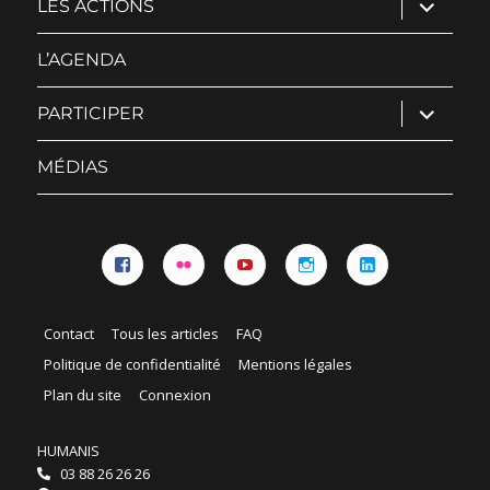
ouvrir
LES ACTIONS
le
sous-
menu
L’AGENDA
ouvrir
PARTICIPER
le
sous-
menu
MÉDIAS
Facebook
Flickr
YouTube
Instagram
Linkedin
Contact
Tous les articles
FAQ
Politique de confidentialité
Mentions légales
Plan du site
Connexion
HUMANIS
03 88 26 26 26