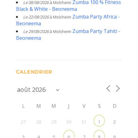
Zumba 100 % Fitness
Le 08/08/2026
à Molsheim
Black & White - Beoneema
Zumba Party Africa -
Le 22/08/2026
à Molsheim
Beoneema
Zumba Party Tahiti -
Le 29/08/2026
à Molsheim
Beoneema
CALENDRIER
L
M
M
J
V
S
D
27
28
29
30
31
2
1
3
4
5
7
9
6
8