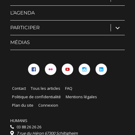
le
sous-
menu
L’AGENDA
ouvrir
PARTICIPER
le
sous-
menu
MÉDIAS
Facebook
Flickr
YouTube
Instagram
Linkedin
Contact
Tous les articles
FAQ
Politique de confidentialité
Mentions légales
Plan du site
Connexion
HUMANIS
03 88 26 26 26
7 rue du Héron 67300 Schiltigheim