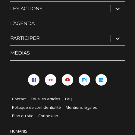
ouvrir
LES ACTIONS
le
sous-
menu
L’AGENDA
ouvrir
PARTICIPER
le
sous-
menu
MÉDIAS
Facebook
Flickr
YouTube
Instagram
Linkedin
Contact
Tous les articles
FAQ
Politique de confidentialité
Mentions légales
Plan du site
Connexion
HUMANIS