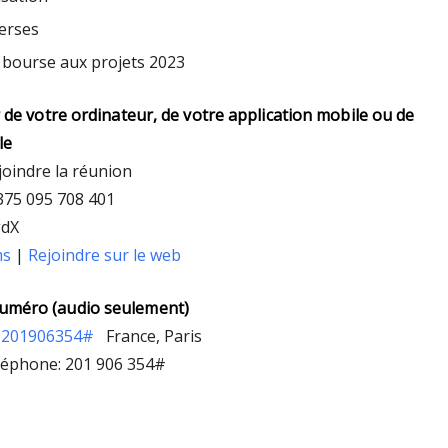
erses
 bourse aux projets 2023
r de votre ordinateur, de votre application mobile ou de
le
ejoindre la réunion
 375 095 708 401
gdX
ms
|
Rejoindre sur le web
uméro (audio seulement)
,,201906354#
France, Paris
léphone: 201 906 354#