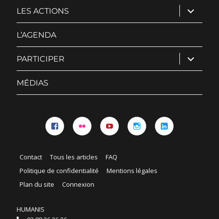
ouvrir
LES ACTIONS
le
sous-
menu
L’AGENDA
ouvrir
PARTICIPER
le
sous-
menu
MÉDIAS
Facebook
Flickr
YouTube
Instagram
Linkedin
Contact
Tous les articles
FAQ
Politique de confidentialité
Mentions légales
Plan du site
Connexion
HUMANIS