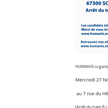
HUMANIS
organis
Mercredi 27 
au
7 rue du H
(Arrêt du tram B L