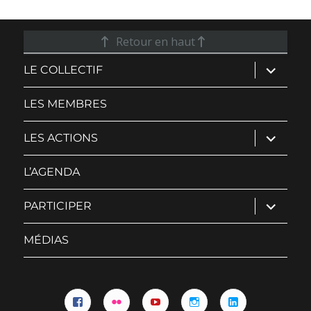
Retour en haut
ouvrir
LE COLLECTIF
le
sous-
menu
LES MEMBRES
ouvrir
LES ACTIONS
le
sous-
menu
L’AGENDA
ouvrir
PARTICIPER
le
sous-
menu
MÉDIAS