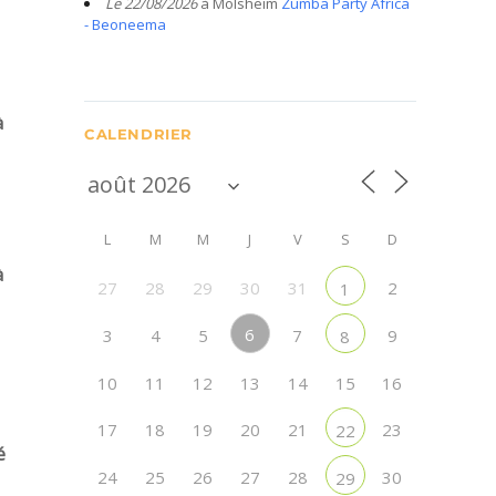
Le 22/08/2026
à Molsheim
Zumba Party Africa
- Beoneema
à
CALENDRIER
L
M
M
J
V
S
D
à
27
28
29
30
31
2
1
6
3
4
5
7
9
8
10
11
12
13
14
15
16
17
18
19
20
21
23
22
é
24
25
26
27
28
30
29