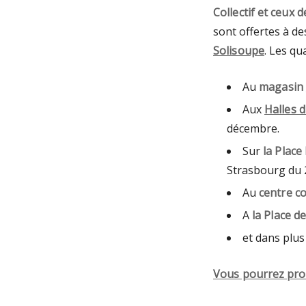
Collectif et ceux 
sont offertes à de
Solisoupe
. Les q
Au
magasin
Aux
Halles d
décembre
.
Sur
la Place
Strasbourg du 
Au
centre c
A
la Place d
et dans plu
Vous pourrez pr