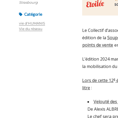
Strasbourg
Catégorie
vie d'HUMANIS
Vie du réseau
Le Collectif d’asso
édition de la
Soupe
points de vente
en
L’édition 2024 mar
la mobilisation du
e
Lors de cette 12
é
litre
:
Velouté des 
De Alexis ALBR
Le chef sera pr