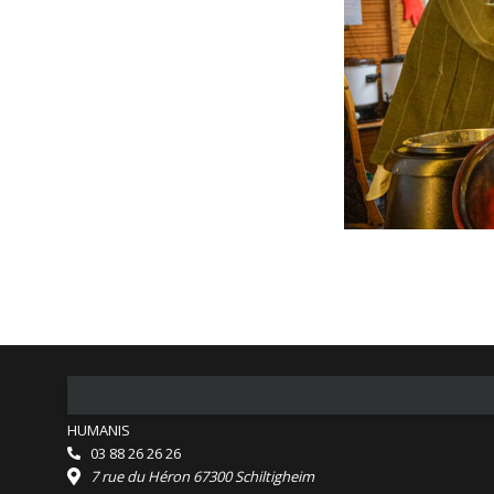
HUMANIS
03 88 26 26 26
7 rue du Héron 67300 Schiltigheim