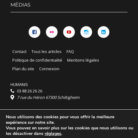
menu
MÉDIAS
Facebook
Flickr
YouTube
Instagram
Linkedin
Contact
Tous les articles
FAQ
Politique de confidentialité
Mentions légales
Plan du site
Connexion
HUMANIS
03 88 26 26 26
7 rue du Héron 67300 Schiltigheim
Horaires :
Nous utilisons des cookies pour vous offrir la meilleure
HUMANIS : du lundi au vendredi 9h - 18h
expérience sur notre site.
Ordidocaz : du lundi au vendredi 8h - 19h
Vous pouvez en savoir plus sur les cookies que nous utilisons ou
© 2025 HUMANIS, tous droits réservés.
les désactiver dans
réglages
.
Licence Creative Commons Attribution 4.0