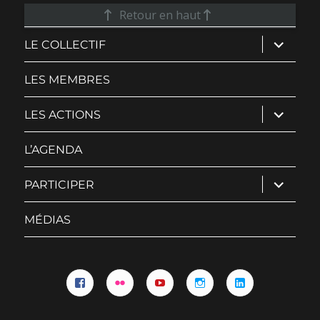
Retour en haut
ouvrir
LE COLLECTIF
le
sous-
menu
LES MEMBRES
ouvrir
LES ACTIONS
le
sous-
menu
L’AGENDA
ouvrir
PARTICIPER
le
sous-
menu
MÉDIAS
Facebook
Flickr
YouTube
Instagram
Linkedin