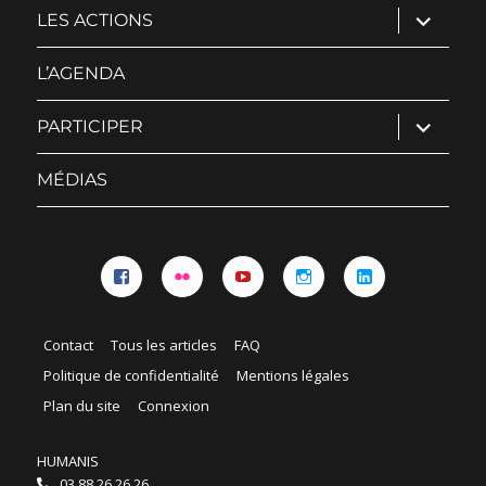
ouvrir
LES ACTIONS
le
sous-
menu
L’AGENDA
ouvrir
PARTICIPER
le
sous-
menu
MÉDIAS
Facebook
Flickr
YouTube
Instagram
Linkedin
Contact
Tous les articles
FAQ
Politique de confidentialité
Mentions légales
Plan du site
Connexion
HUMANIS
03 88 26 26 26