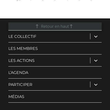
Retour en haut
ouvrir
LE COLLECTIF
le
sous-
menu
LES MEMBRES
ouvrir
LES ACTIONS
le
sous-
menu
L’AGENDA
ouvrir
PARTICIPER
le
sous-
menu
MÉDIAS