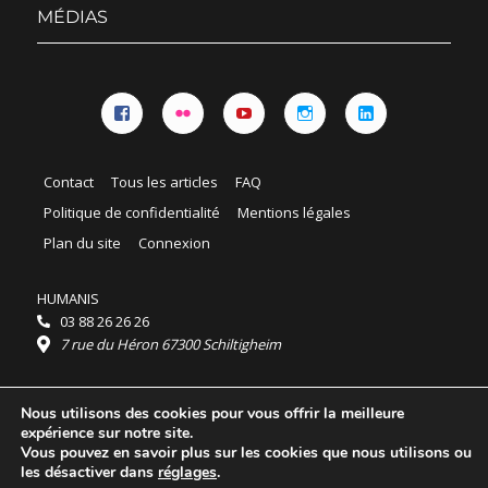
menu
MÉDIAS
Facebook
Flickr
YouTube
Instagram
Linkedin
Contact
Tous les articles
FAQ
Politique de confidentialité
Mentions légales
Plan du site
Connexion
HUMANIS
03 88 26 26 26
7 rue du Héron 67300 Schiltigheim
Horaires :
Nous utilisons des cookies pour vous offrir la meilleure
HUMANIS : du lundi au vendredi 9h - 18h
expérience sur notre site.
Ordidocaz : du lundi au vendredi 8h - 19h
Vous pouvez en savoir plus sur les cookies que nous utilisons ou
© 2025 HUMANIS, tous droits réservés.
les désactiver dans
réglages
.
Licence Creative Commons Attribution 4.0