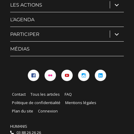
ouvrir
LES ACTIONS
le
sous-
menu
L’AGENDA
ouvrir
PARTICIPER
le
sous-
menu
MÉDIAS
Facebook
Flickr
YouTube
Instagram
Linkedin
Contact
Tous les articles
FAQ
Politique de confidentialité
Mentions légales
Plan du site
Connexion
HUMANIS
03 88 26 26 26