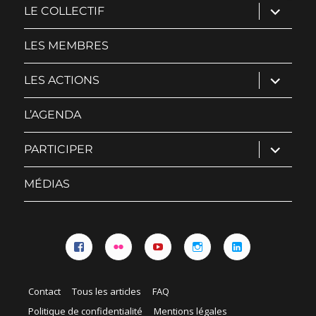
ouvrir
LE COLLECTIF
le
sous-
menu
LES MEMBRES
ouvrir
LES ACTIONS
le
sous-
menu
L’AGENDA
ouvrir
PARTICIPER
le
sous-
menu
MÉDIAS
Facebook
Flickr
YouTube
Instagram
Linkedin
Contact
Tous les articles
FAQ
Politique de confidentialité
Mentions légales