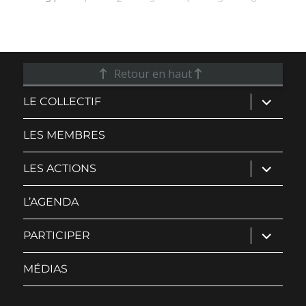
Retour en haut
ouvrir
LE COLLECTIF
le
sous-
menu
LES MEMBRES
ouvrir
LES ACTIONS
le
sous-
menu
L’AGENDA
ouvrir
PARTICIPER
le
sous-
menu
MÉDIAS