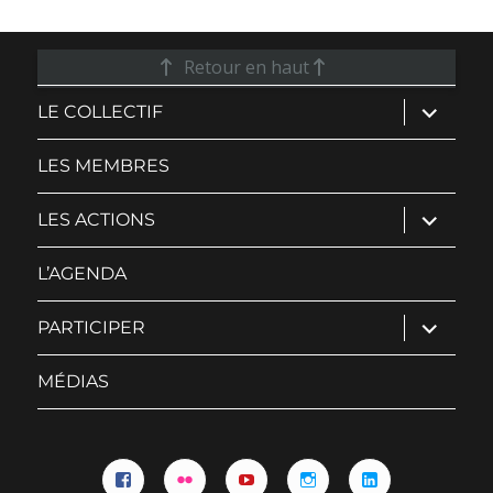
Retour en haut
ouvrir
LE COLLECTIF
le
sous-
menu
LES MEMBRES
ouvrir
LES ACTIONS
le
sous-
menu
L’AGENDA
ouvrir
PARTICIPER
le
sous-
menu
MÉDIAS