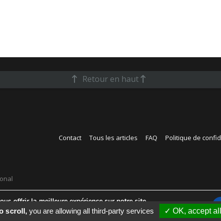
Retour en haut
Contact
Tous les articles
FAQ
Politique de confid
ional
us offrir la meilleure expérience sur notre site.
s cookies que nous utilisons ou les désactiver dans
réglages
.
o scroll,
you are allowing all third-party services
✓ OK, accept al