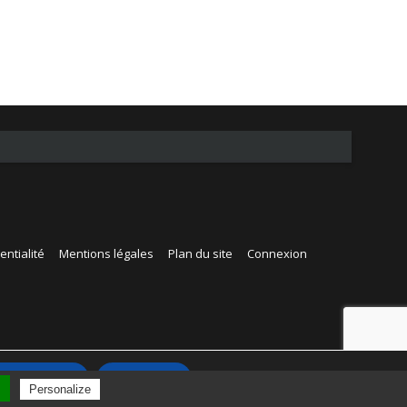
entialité
Mentions légales
Plan du site
Connexion
Accepter
Rejeter
l
Personalize