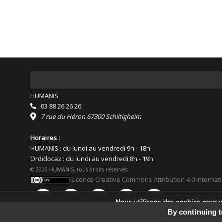
HUMANIS
03 88 26 26 26
7 rue du Héron 67300 Schiltigheim
Horaires :
HUMANIS : du lundi au vendredi 9h - 18h
Ordidocaz : du lundi au vendredi 8h - 19h
© 2025 HUMANIS, tous droits réservés.
Licence Creative Commons Attribution 4.0 Internat
Nous utilisons des cookies pour vo
Vous pouvez en savoir plus sur le
By continuing t
Facebook
Flickr
YouTube
Instagram
Linkedin