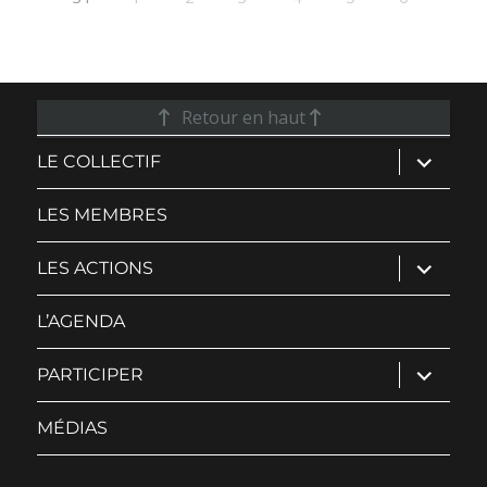
Retour en haut
ouvrir
LE COLLECTIF
le
sous-
menu
LES MEMBRES
ouvrir
LES ACTIONS
le
sous-
menu
L’AGENDA
ouvrir
PARTICIPER
le
sous-
menu
MÉDIAS