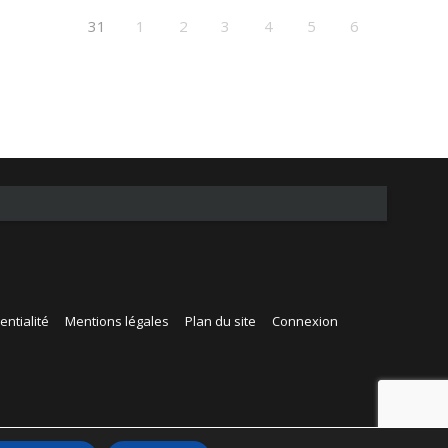
31
1
2
3
4
5
6
entialité
Mentions légales
Plan du site
Connexion