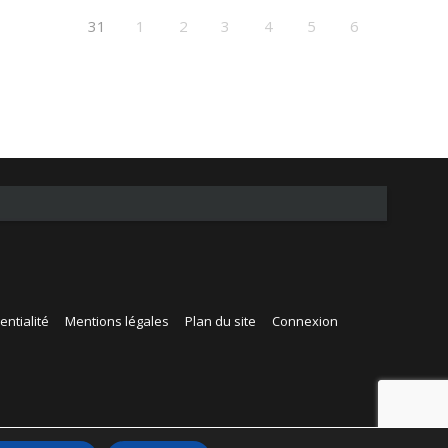
31
1
2
3
4
5
6
entialité
Mentions légales
Plan du site
Connexion