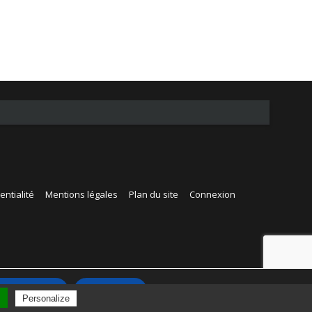
entialité
Mentions légales
Plan du site
Connexion
Accepter
Rejeter
l
Personalize