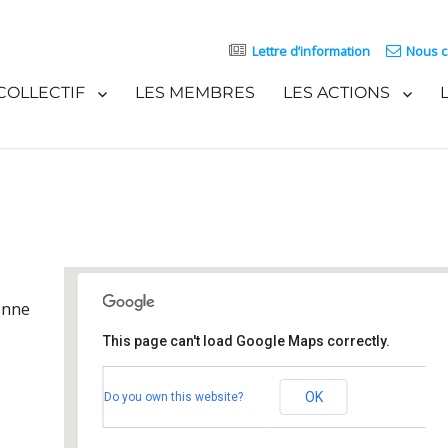
Lettre d’information
Nous c
COLLECTIF
LES MEMBRES
LES ACTIONS
enne
This page can't load Google Maps correctly.
Fec Strasbourg
OK
Do you own this website?
17 Place Saint-Étienne - Strasbourg
Événements