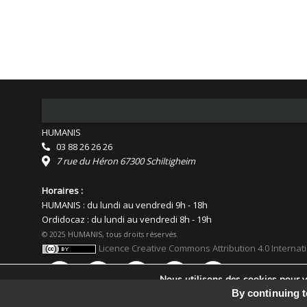
HUMANIS
03 88 26 26 26
7 rue du Héron 67300 Schiltigheim
Horaires :
HUMANIS : du lundi au vendredi 9h - 18h
Ordidocaz : du lundi au vendredi 8h - 19h
© 2025 HUMANIS, tous droits réservés.
Licence Creative Commons Attribution 4.0 Internat
Nous utilisons des cookies pour vo
Vous pouvez en savoir plus sur le
By continuing t
Facebook
Flickr
YouTube
Instagram
Linkedin