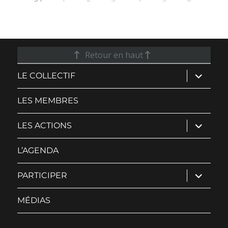
Retour en haut
ouvrir
LE COLLECTIF
le
sous-
menu
LES MEMBRES
ouvrir
LES ACTIONS
le
sous-
menu
L’AGENDA
ouvrir
PARTICIPER
le
sous-
menu
MÉDIAS