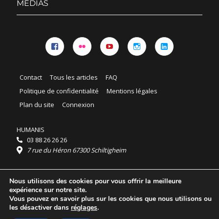
MÉDIAS
Facebook
Flickr
YouTube
Instagram
Linkedin
Contact
Tous les articles
FAQ
Politique de confidentialité
Mentions légales
Plan du site
Connexion
HUMANIS
03 88 26 26 26
7 rue du Héron 67300 Schiltigheim
Horaires :
Nous utilisons des cookies pour vous offrir la meilleure
HUMANIS : du lundi au vendredi 9h - 18h
expérience sur notre site.
Ordidocaz : du lundi au vendredi 8h - 19h
Vous pouvez en savoir plus sur les cookies que nous utilisons ou
© 2025 HUMANIS, tous droits réservés.
les désactiver dans
réglages
.
Licence Creative Commons Attribution 4.0