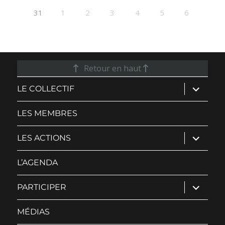
31
1
2
3
4
5
6
Retour en haut
ouvrir
LE COLLECTIF
le
sous-
menu
LES MEMBRES
ouvrir
LES ACTIONS
le
sous-
menu
L’AGENDA
ouvrir
PARTICIPER
le
sous-
menu
MÉDIAS