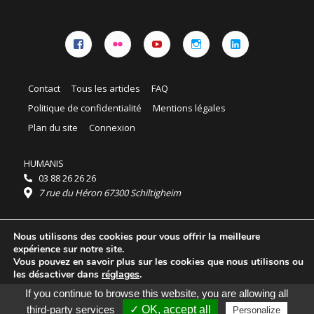
Facebook
Flickr
YouTube
Instagram
Linkedin
Contact
Tous les articles
FAQ
Politique de confidentialité
Mentions légales
Plan du site
Connexion
HUMANIS
03 88 26 26 26
7 rue du Héron 67300 Schiltigheim
Horaires :
Nous utilisons des cookies pour vous offrir la meilleure
HUMANIS : du lundi au vendredi 9h - 18h
expérience sur notre site.
Ordidocaz : du lundi au vendredi 8h - 19h
Vous pouvez en savoir plus sur les cookies que nous utilisons ou
© 2025 HUMANIS, tous droits réservés.
les désactiver dans
réglages
.
Licence Creative Commons Attribution 4.0
If you continue to browse this website, you are allowing all
International
Accepter
Rejeter
third-party services
✓ OK, accept all
Personalize