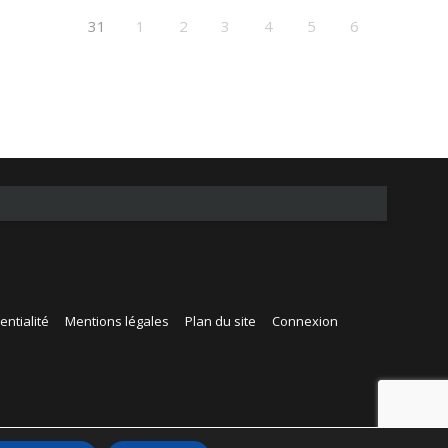
31
1
2
3
4
5
6
entialité
Mentions légales
Plan du site
Connexion