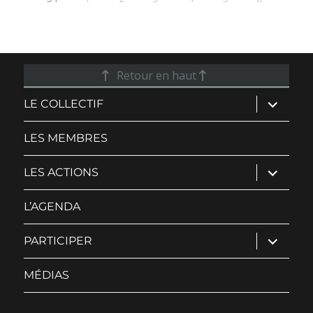
Retour en haut
ouvrir
LE COLLECTIF
le
sous-
menu
LES MEMBRES
ouvrir
LES ACTIONS
le
sous-
menu
L’AGENDA
ouvrir
PARTICIPER
le
sous-
menu
MÉDIAS