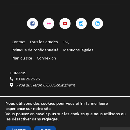
Facebook
Flickr
YouTube
Instagram
Linkedin
Contact
Tous les articles
FAQ
Politique de confidentialité
Mentions légales
Plan du site
Connexion
HUMANIS
03 88 26 26 26
7 rue du Héron 67300 Schiltigheim
Horaires :
Nous utilisons des cookies pour vous offrir la meilleure
HUMANIS : du lundi au vendredi 9h - 18h
expérience sur notre site.
Ordidocaz : du lundi au vendredi 8h - 19h
Vous pouvez en savoir plus sur les cookies que nous utilisons ou
© 2025 HUMANIS, tous droits réservés.
les désactiver dans
réglages
.
Licence Creative Commons Attribution 4.0
International