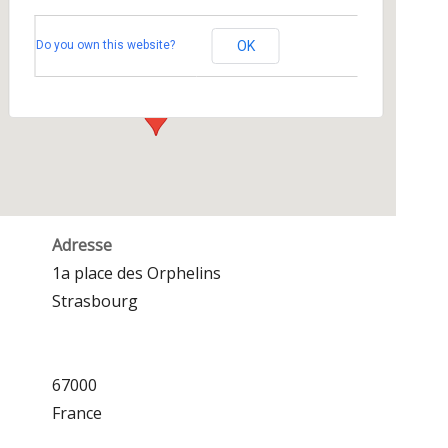
Maison des Associations
Do you own this website?
OK
1a place des Orphelins - Strasbourg
Événements
Adresse
1a place des Orphelins
Strasbourg
67000
France