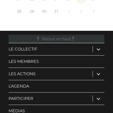
28
29
30
31
1
2
3
Retour en haut
ouvrir
LE COLLECTIF
le
sous-
menu
LES MEMBRES
ouvrir
LES ACTIONS
le
sous-
menu
L’AGENDA
ouvrir
PARTICIPER
le
sous-
menu
MÉDIAS