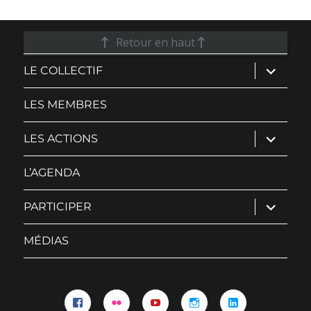
Retour en haut
ouvrir
LE COLLECTIF
le
sous-
menu
LES MEMBRES
ouvrir
LES ACTIONS
le
sous-
menu
L’AGENDA
ouvrir
PARTICIPER
le
sous-
menu
MÉDIAS