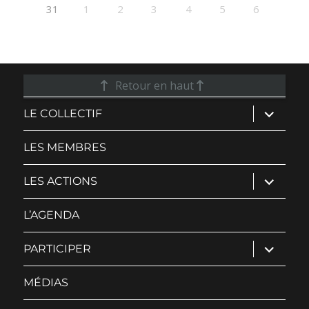
31
1
2
3
4
5
6
Retour en haut
ouvrir
LE COLLECTIF
le
sous-
menu
LES MEMBRES
ouvrir
LES ACTIONS
le
sous-
menu
L’AGENDA
ouvrir
PARTICIPER
le
sous-
menu
MÉDIAS