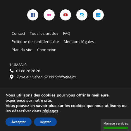
Facebook
Flickr
YouTube
Instagram
Linkedin
Contact
Tous les articles
FAQ
Politique de confidentialité
Mentions légales
Plan du site
Connexion
HUMANIS
03 88 26 26 26
7 rue du Héron 67300 Schiltigheim
Horaires :
Nous utilisons des cookies pour vous offrir la meilleure
HUMANIS : du lundi au vendredi 9h - 18h
expérience sur notre site.
Ordidocaz : du lundi au vendredi 8h - 19h
Vous pouvez en savoir plus sur les cookies que nous utilisons ou
© 2025 HUMANIS, tous droits réservés.
les désactiver dans
réglages
.
Licence Creative Commons Attribution 4.0
International
Accepter
Rejeter
Manage services