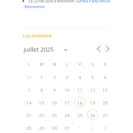
Le 22/08/2026
à Molsheim
Zumba Party Africa
- Beoneema
CALENDRIER
L
M
M
J
V
S
D
30
1
2
3
4
5
6
8
9
10
11
12
13
7
14
15
16
17
19
20
18
21
22
23
24
25
27
26
28
29
30
31
1
2
3