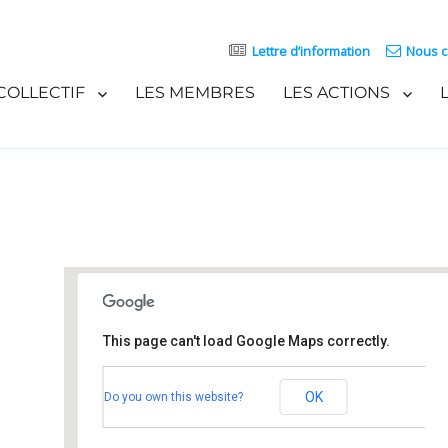
Lettre d’information
Nous c
COLLECTIF
LES MEMBRES
LES ACTIONS
This page can't load Google Maps correctly.
Salle polyvalente
OK
Do you own this website?
22 rue du Moulin - Ohlungen
Événements