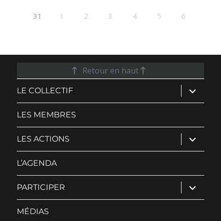
31
1
2
3
4
5
6
Retour en haut
ouvrir
LE COLLECTIF
le
sous-
menu
LES MEMBRES
ouvrir
LES ACTIONS
le
sous-
menu
L’AGENDA
ouvrir
PARTICIPER
le
sous-
menu
MÉDIAS