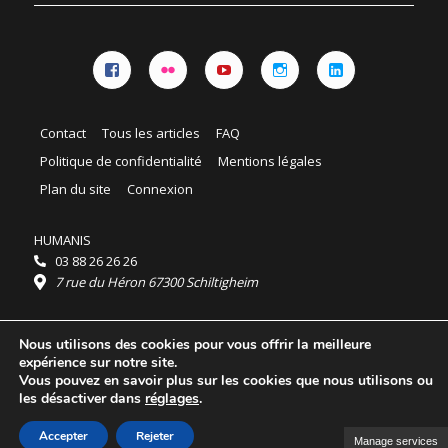
Facebook
Flickr
YouTube
Instagram
Linkedin
Contact
Tous les articles
FAQ
Politique de confidentialité
Mentions légales
Plan du site
Connexion
HUMANIS
03 88 26 26 26
7 rue du Héron 67300 Schiltigheim
Horaires :
Nous utilisons des cookies pour vous offrir la meilleure
HUMANIS : du lundi au vendredi 9h - 18h
expérience sur notre site.
Ordidocaz : du lundi au vendredi 8h - 19h
Vous pouvez en savoir plus sur les cookies que nous utilisons ou
© 2025 HUMANIS, tous droits réservés.
les désactiver dans
réglages
.
Licence Creative Commons Attribution 4.0
International
Accepter
Rejeter
Manage services