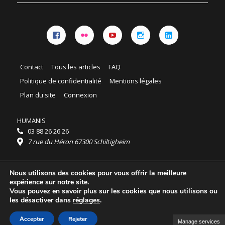
Facebook
Flickr
YouTube
Instagram
Linkedin
Contact
Tous les articles
FAQ
Politique de confidentialité
Mentions légales
Plan du site
Connexion
HUMANIS
03 88 26 26 26
7 rue du Héron 67300 Schiltigheim
Horaires :
Nous utilisons des cookies pour vous offrir la meilleure
HUMANIS : du lundi au vendredi 9h - 18h
expérience sur notre site.
Ordidocaz : du lundi au vendredi 8h - 19h
Vous pouvez en savoir plus sur les cookies que nous utilisons ou
© 2025 HUMANIS, tous droits réservés.
les désactiver dans
réglages
.
Licence Creative Commons Attribution 4.0
International
Accepter
Rejeter
Manage services