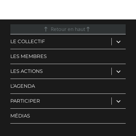
Retour en haut
ouvrir
LE COLLECTIF
le
sous-
menu
LES MEMBRES
ouvrir
LES ACTIONS
le
sous-
menu
L’AGENDA
ouvrir
PARTICIPER
le
sous-
menu
MÉDIAS