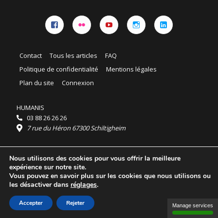
Facebook
Flickr
YouTube
Instagram
Linkedin
Contact
Tous les articles
FAQ
Politique de confidentialité
Mentions légales
Plan du site
Connexion
HUMANIS
03 88 26 26 26
7 rue du Héron 67300 Schiltigheim
Horaires :
Nous utilisons des cookies pour vous offrir la meilleure
HUMANIS : du lundi au vendredi 9h - 18h
expérience sur notre site.
Ordidocaz : du lundi au vendredi 8h - 19h
Vous pouvez en savoir plus sur les cookies que nous utilisons ou
© 2025 HUMANIS, tous droits réservés.
les désactiver dans
réglages
.
Licence Creative Commons Attribution 4.0
International
Accepter
Rejeter
Manage services