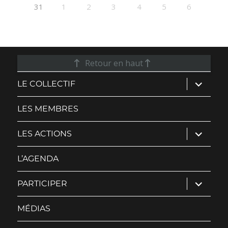
31
1
2
3
4
5
6
Retour en haut
ouvrir
LE COLLECTIF
le
sous-
menu
LES MEMBRES
ouvrir
LES ACTIONS
le
sous-
menu
L’AGENDA
ouvrir
PARTICIPER
le
sous-
menu
MÉDIAS