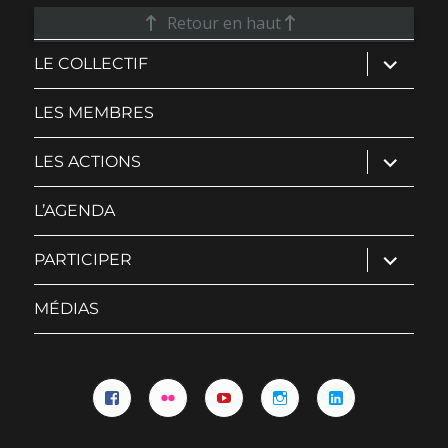
Retour en haut
ouvrir
LE COLLECTIF
le
sous-
menu
LES MEMBRES
ouvrir
LES ACTIONS
le
sous-
menu
L’AGENDA
ouvrir
PARTICIPER
le
sous-
menu
MÉDIAS
Facebook
Flickr
YouTube
Instagram
Linkedin