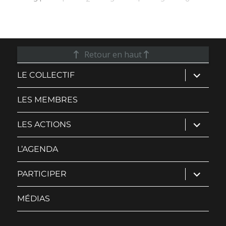
Retour en haut
ouvrir
LE COLLECTIF
le
sous-
menu
LES MEMBRES
ouvrir
LES ACTIONS
le
sous-
menu
L’AGENDA
ouvrir
PARTICIPER
le
sous-
menu
MÉDIAS