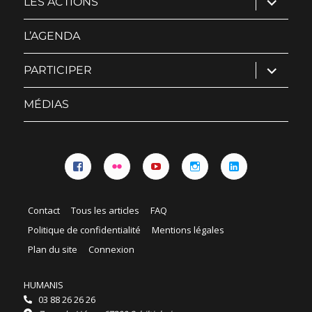
LES ACTIONS
le
sous-
menu
L’AGENDA
ouvrir
PARTICIPER
le
sous-
menu
MÉDIAS
Facebook
Flickr
YouTube
Instagram
Linkedin
Contact
Tous les articles
FAQ
Politique de confidentialité
Mentions légales
Plan du site
Connexion
HUMANIS
03 88 26 26 26