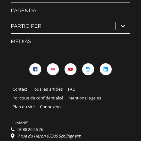
sous-
menu
L’AGENDA
ouvrir
PARTICIPER
le
sous-
menu
MÉDIAS
Facebook
Flickr
YouTube
Instagram
Linkedin
Contact
Tous les articles
FAQ
Politique de confidentialité
Mentions légales
Plan du site
Connexion
HUMANIS
03 88 26 26 26
7 rue du Héron 67300 Schiltigheim