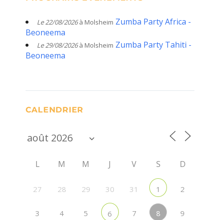
Zumba Party Africa -
Le 22/08/2026
à Molsheim
Beoneema
Zumba Party Tahiti -
Le 29/08/2026
à Molsheim
Beoneema
CALENDRIER
L
M
M
J
V
S
D
27
28
29
30
31
2
1
8
3
4
5
7
9
6