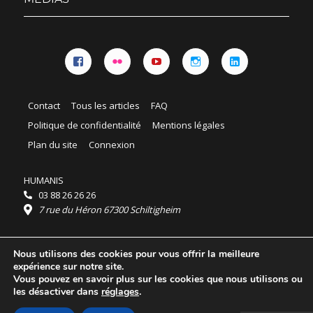
Facebook
Flickr
YouTube
Instagram
Linkedin
Contact
Tous les articles
FAQ
Politique de confidentialité
Mentions légales
Plan du site
Connexion
HUMANIS
03 88 26 26 26
7 rue du Héron 67300 Schiltigheim
Horaires :
Nous utilisons des cookies pour vous offrir la meilleure
HUMANIS : du lundi au vendredi 9h - 18h
expérience sur notre site.
Ordidocaz : du lundi au vendredi 8h - 19h
Vous pouvez en savoir plus sur les cookies que nous utilisons ou
© 2025 HUMANIS, tous droits réservés.
les désactiver dans
réglages
.
Licence Creative Commons Attribution 4.0