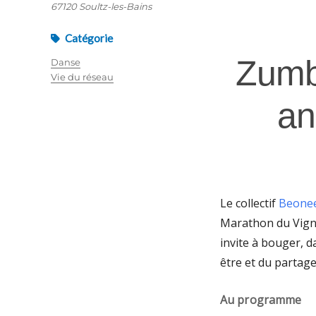
67120 Soultz-les-Bains
Catégorie
Zumba
Danse
Vie du réseau
an
Le collectif
Beone
Marathon du Vigno
invite à bouger, d
être et du partag
Au programme