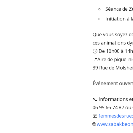
Séance de 
Initiation à 
Que vous soyez dé
ces animations d
🕒 De 10h00 à 14
📍Aire de pique-ni
39 Rue de Molshei
Événement ouvert
📞 Informations e
06 95 66 74 87 ou 
📧
femmesdesrue
🌐
www.sabakbeon