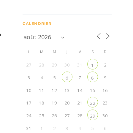
CALENDRIER
à
L
M
M
J
V
S
D
27
28
29
30
31
2
1
3
4
5
7
9
6
8
10
11
12
13
14
15
16
17
18
19
20
21
23
22
24
25
26
27
28
30
29
31
1
2
3
4
5
6