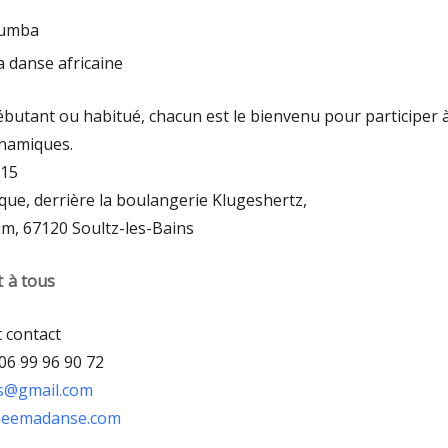
Zumba
la danse africaine
butant ou habitué, chacun est le bienvenu pour participer 
ynamiques.
h15
que, derrière la boulangerie Klugeshertz,
m, 67120 Soultz-les-Bains
 à tous
t contact
06 99 96 90 72
s@gmail.com
eemadanse.com