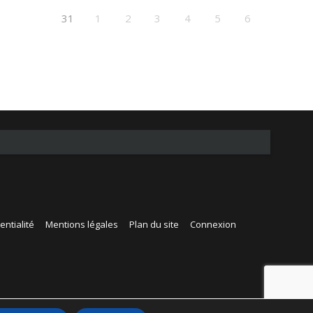
31
1
2
3
4
5
6
entialité
Mentions légales
Plan du site
Connexion