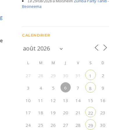
Le 29/08/2026
à Molsheim
Zumba Party Tahiti -
Beoneema
rg
CALENDRIER
de
L
M
M
J
V
S
D
27
28
29
30
31
2
1
6
3
4
5
7
9
8
10
11
12
13
14
15
16
17
18
19
20
21
23
22
24
25
26
27
28
30
29