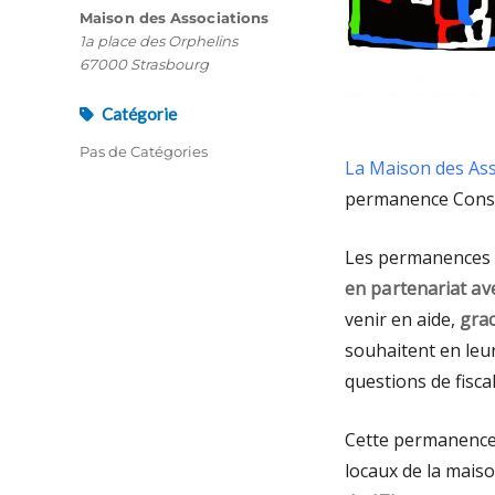
Maison des Associations
1a place des Orphelins
67000 Strasbourg
Catégorie
Pas de Catégories
La Maison des As
permanence Conseil
Les permanences «
en partenariat av
venir en aide,
gra
souhaitent en leu
questions de fiscal
Cette permanence 
locaux de la mais