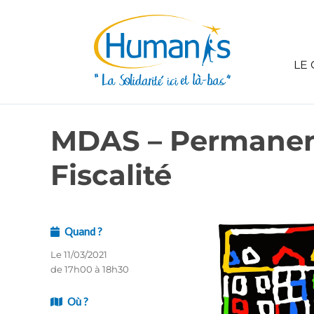
LE 
MDAS – Permanen
Fiscalité
Quand ?
Le 11/03/2021
de 17h00 à 18h30
Où ?