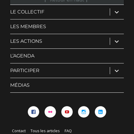
ouvrir
LE COLLECTIF
le
sous-
menu
LES MEMBRES
ouvrir
LES ACTIONS
le
sous-
menu
L’AGENDA
ouvrir
PARTICIPER
le
sous-
menu
MÉDIAS
Facebook
Flickr
YouTube
Instagram
Linkedin
Contact
Tous les articles
FAQ