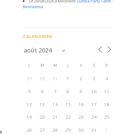
Le 29/08/2026
à Molsheim
Zumba Party Tahiti -
Beoneema
CALENDRIER
L
M
M
J
V
S
D
29
30
31
1
2
3
4
5
6
7
8
9
10
11
12
13
14
15
16
17
18
19
20
21
22
23
24
25
26
27
28
29
30
1
31
x