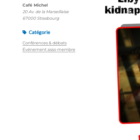
Café Michel
20 Av. de la Marseillaise
67000 Strasbourg
Catégorie
Conférences & débats
Événement asso membre