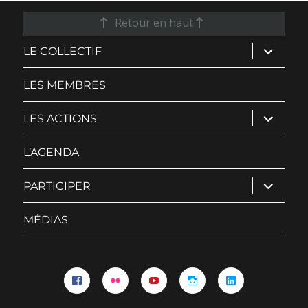
Retour en haut
ouvrir
LE COLLECTIF
le
sous-
menu
LES MEMBRES
ouvrir
LES ACTIONS
le
sous-
menu
L’AGENDA
ouvrir
PARTICIPER
le
sous-
menu
MÉDIAS
Facebook
Flickr
YouTube
Instagram
Linkedin