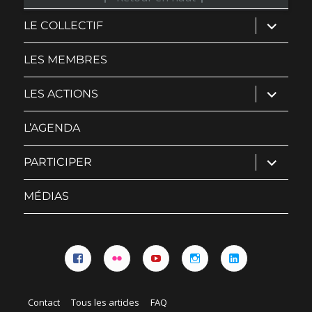
ouvrir
LE COLLECTIF
le
sous-
menu
LES MEMBRES
ouvrir
LES ACTIONS
le
sous-
menu
L’AGENDA
ouvrir
PARTICIPER
le
sous-
menu
MÉDIAS
Facebook
Flickr
YouTube
Instagram
Linkedin
Contact
Tous les articles
FAQ