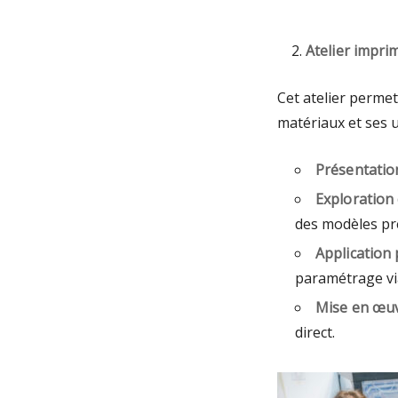
Atelier imprim
Cet atelier permet
matériaux et ses 
Présentatio
Exploration
des modèles prê
Application 
paramétrage via
Mise en œu
direct.