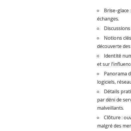
Brise-glace
:
échanges.
Discussions
Notions clé
découverte des 
Identité nu
et sur l’influe
Panorama d
logiciels, rése
Détails prat
par déni de ser
malveillants.
Clôture
: ou
malgré des men