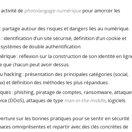
 activité de
photolangage numérique
pour amorcer les
: partage autour des risques et dangers liés au numérique.
s
: identification d’un site sécurisé, définition d’un cookie et
systèmes de double authentification.
mérique
: réflexion sur la construction de son identité en lign
nce que chacun peut avoir dessus.
u hacking
: présentation des principales catégories (social,
aux) et définition des méthodes les plus répandues.
iques
: phishing, piratage de comptes, ransomware, attaque
vice (DDoS), attaques de type
man-in-the-middle
, logiciels
verture sur les bonnes pratiques pour se sentir en sécurité
aces omniprésentes et repartir avec des clés concrètes de