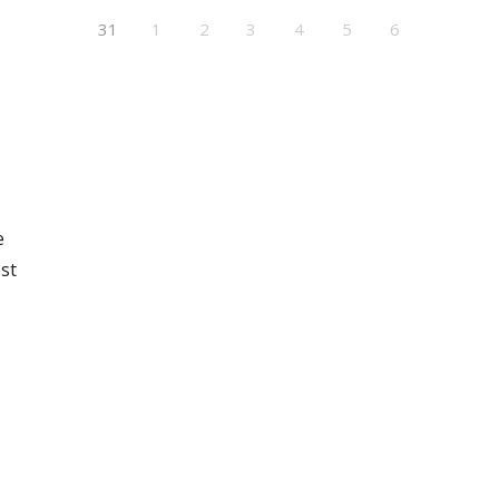
31
1
2
3
4
5
6
e
st