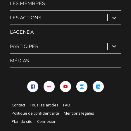
LES MEMBRES
ouvrir
LES ACTIONS
le
sous-
menu
L’AGENDA
ouvrir
PARTICIPER
le
sous-
menu
MÉDIAS
Facebook
Flickr
YouTube
Instagram
Linkedin
Contact
Tous les articles
FAQ
Politique de confidentialité
Mentions légales
Plan du site
Connexion